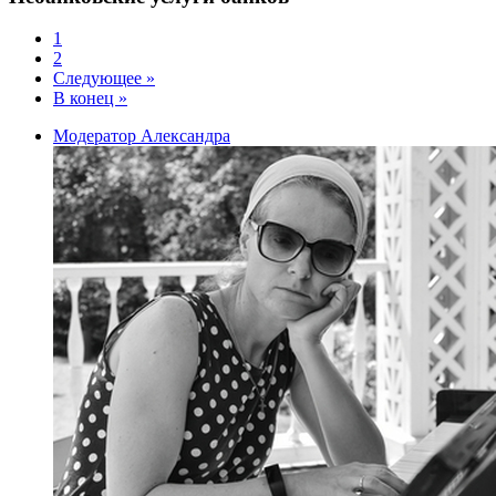
1
2
Следующее »
В конец »
Модератор Александра