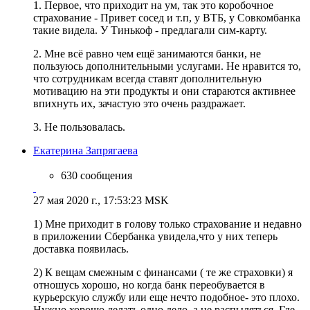
1. Первое, что приходит на ум, так это коробочное
страхование - Привет сосед и т.п, у ВТБ, у Совкомбанка
такие видела. У Тинькоф - предлагали сим-карту.
2. Мне всё равно чем ещё занимаются банки, не
пользуюсь дополнительными услугами. Не нравится то,
что сотрудникам всегда ставят дополнительную
мотивацию на эти продукты и они стараются активнее
впихнуть их, зачастую это очень раздражает.
3. Не пользовалась.
Екатерина Запрягаева
630 сообщения
27 мая 2020 г., 17:53:23 MSK
1) Мне приходит в голову только страхование и недавно
в приложении Сбербанка увидела,что у них теперь
доставка появилась.
2) К вещам смежным с финансами ( те же страховки) я
отношусь хорошо, но когда банк переобувается в
курьерскую службу или еще нечто подобное- это плохо.
Нужно хорошо делать одно дело. а не распыляться. Где